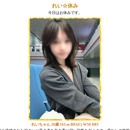
れい☆休み
今日はお休みです。
れいちゃん 26歳 161㎝ B83(C) W58 H85