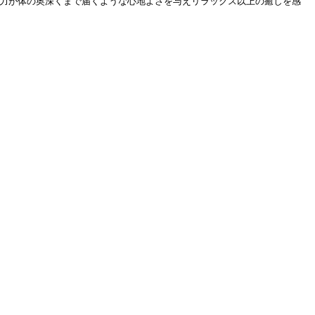
力が体の奥深くまで届くような心地よさを与えリラックス以上の癒しを感