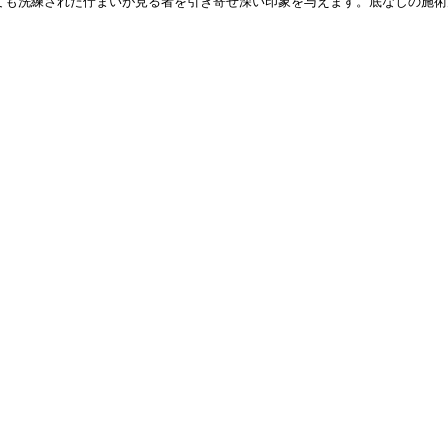
ても洗練された佇まいが見る者を引き寄せ深い印象を与えます。底なしの施術